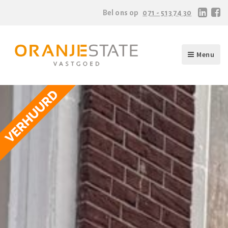
Bel ons op
071 - 513 74 30
Menu