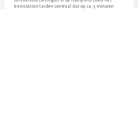
treinstation Leiden centraal dat op ca. 5 minuten
loopafstand gelegen is.
OPLEVERINGSNIVEAU
De ruimte is op dit moment (en onder voorbehoud)
voorzien van, onder andere:
– Toilet;
– Pantry;
– Verlichting;
De ruimte zal “casco” worden verhuurd en in huidige
staat worden aangeboden (onder voorbehoud van
zaken die van vertrekkend huurder zijn). Eventuele
zaken van voormalig huurder, kunnen in overleg door
nieuwe huurder worden overgenomen.