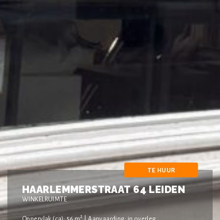
TE HUUR
HAARLEMMERSTRAAT 64 LEIDEN
WINKELRUIMTE
2
Oppervlak (ca): 56 m
| Aanvaarding: in overleg