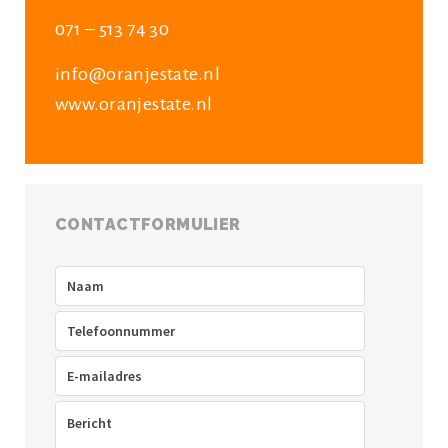
071 – 513 74 30
info@oranjestate.nl
www.oranjestate.nl
CONTACTFORMULIER
Naam
(Vereist)
Telefoon
(Vereist)
E-
mailadres
(Vereist)
Bericht
(Vereist)