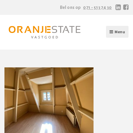
Bel ons op
071 - 513 74 30
Menu