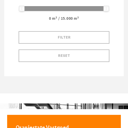
0
m² /
15.000
m²
Oranjestate Vastgoed