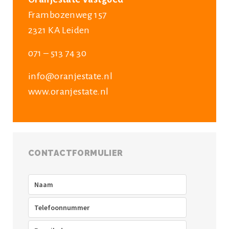
Frambozenweg 157
2321 KA Leiden
071 – 513 74 30
info@oranjestate.nl
www.oranjestate.nl
CONTACTFORMULIER
Naam
(Vereist)
Telefoon
(Vereist)
E-