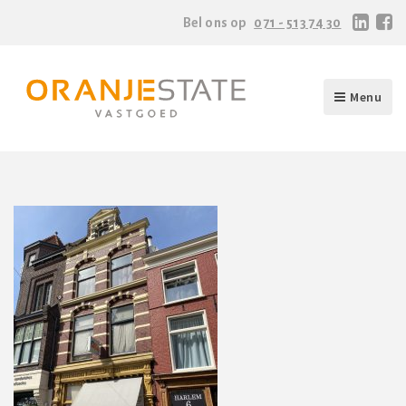
Bel ons op
071 - 513 74 30
Menu