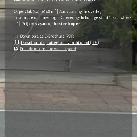
2
Oppervlak (ca): 1048 m
| Aanvaarding: In overleg
Informatie op aanvraag | Oplevering: In huidige staat "as is, where
is" |
Prijs: € 925.000,- kosten koper
Download de plattegrond van dit pand (PDF)
Print de informatie van dit pand