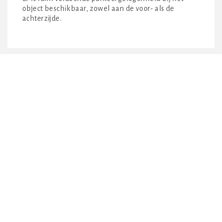
object beschikbaar, zowel aan de voor- als de
achterzijde.
BEREIKBAARHEID
Uitstekend bereikbaar zowel per auto alsmede met
het openbaar vervoer.
OPLEVERINGSNIVEAU
De woning en bedrijfsruimte worden in huidige staat
met diverse voorzieningen opgeleverd. Voor een
inzicht van het opleveringsniveau zal er een