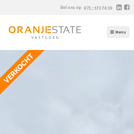
Bel ons op
071 - 513 74 30
Menu