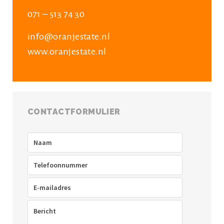
071 – 513 74 30
info@oranjestate.nl
www.oranjestate.nl
CONTACTFORMULIER
Naam
(Vereist)
Telefoon
(Vereist)
E-
mailadres
(Vereist)
Bericht
(Vereist)