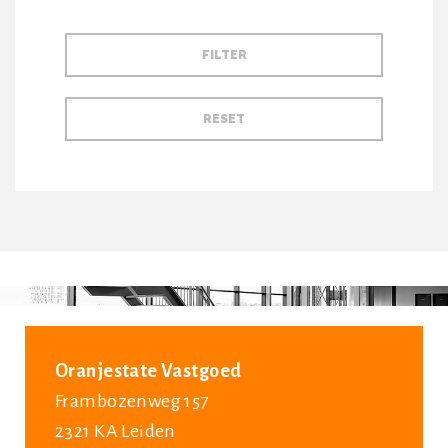
Oranjestate Vastgoed
Frambozenweg 157
2321 KA Leiden