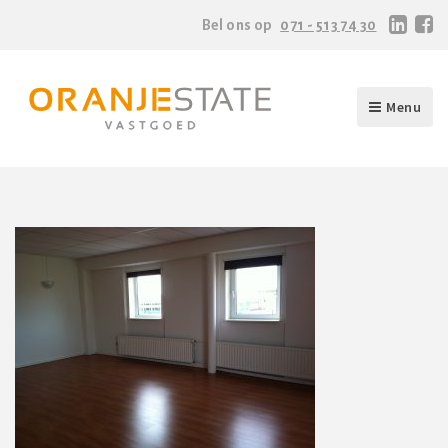
Bel ons op
071 - 513 74 30
Menu