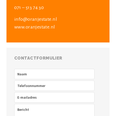
071 – 513 74 30
info@oranjestate.nl
www.oranjestate.nl
CONTACTFORMULIER
Naam
(Vereist)
Telefoon
(Vereist)
E-
mailadres
(Vereist)
Bericht
(Vereist)