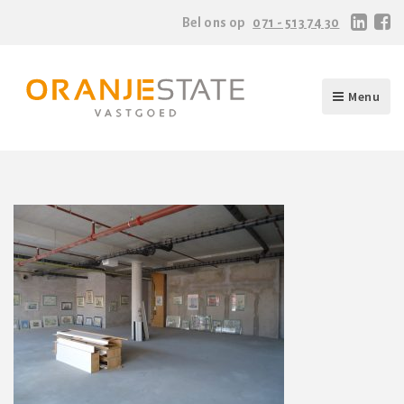
Bel ons op
071 - 513 74 30
Menu