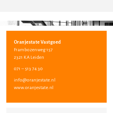
Oranjestate Vastgoed
Frambozenweg 157
2321 KA Leiden
071 – 513 74 30
info@oranjestate.nl
www.oranjestate.nl