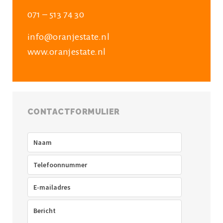
071 – 513 74 30
info@oranjestate.nl
www.oranjestate.nl
CONTACTFORMULIER
Naam
(Vereist)
Telefoon
(Vereist)
E-
mailadres
(Vereist)
Bericht
(Vereist)