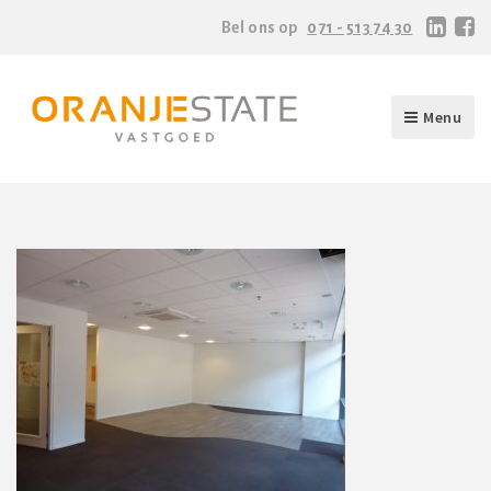
Bel ons op
071 - 513 74 30
Menu