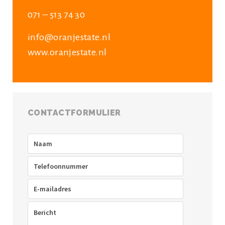
071 – 513 74 30
info@oranjestate.nl
www.oranjestate.nl
CONTACTFORMULIER
Naam
(Vereist)
Telefoon
(Vereist)
E-
mailadres
(Vereist)
Bericht
(Vereist)