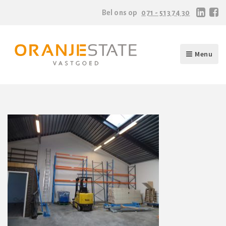
Bel ons op
071 - 513 74 30
Menu