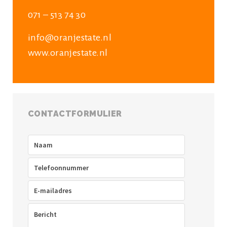
071 – 513 74 30
info@oranjestate.nl
www.oranjestate.nl
CONTACTFORMULIER
Naam
(Vereist)
Telefoon
(Vereist)
E-
mailadres
(Vereist)
Bericht
(Vereist)