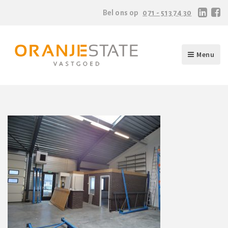
Bel ons op
071 - 513 74 30
Menu