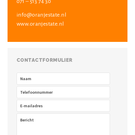
071 – 513 74 30
info@oranjestate.nl
www.oranjestate.nl
CONTACTFORMULIER
Naam
(Vereist)
Telefoon
(Vereist)
E-
mailadres
(Vereist)
Bericht
(Vereist)