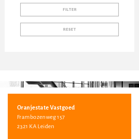
Oranjestate Vastgoed
Frambozenweg 157
2321 KA Leiden