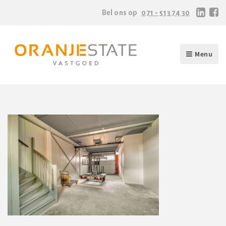
Bel ons op
071 - 513 74 30
Menu