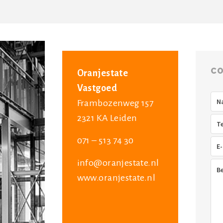
CO
Oranjestate
Vastgoed
Na
Frambozenweg 157
2321 KA Leiden
Tel
071 – 513 74 30
E-
mai
info@oranjestate.nl
Ber
www.oranjestate.nl