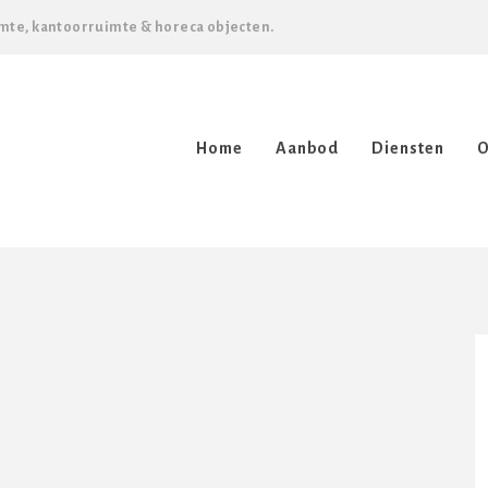
mte, kantoorruimte & horeca objecten.
Home
Aanbod
Diensten
O