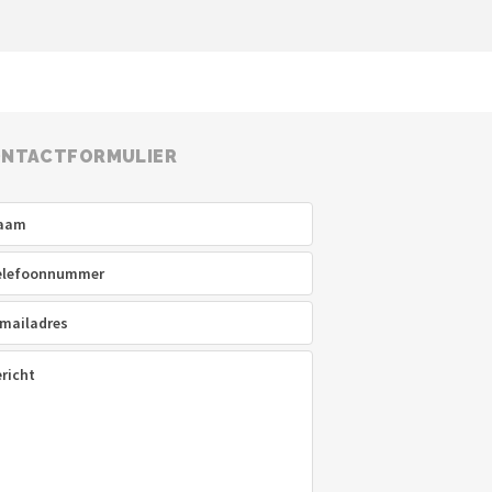
NTACTFORMULIER
am
(Vereist)
efoon
(Vereist)
ladres
(Vereist)
icht
(Vereist)