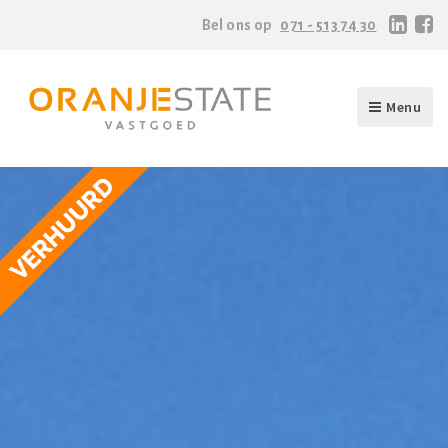
Bel ons op
071 - 513 74 30
Menu