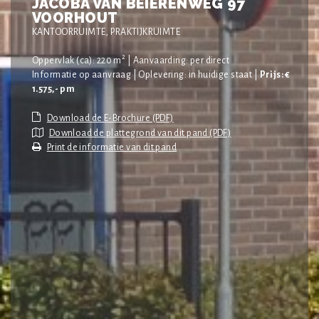
JACOBA VAN BEIERENWEG 97
VOORHOUT
KANTOORRUIMTE, PRAKTIJKRUIMTE
2
Oppervlak (ca): 220 m
| Aanvaarding: per direct
Informatie op aanvraag | Oplevering: in huidige staat |
Prijs: €
1.575,- pm
Download de plattegrond van dit pand (PDF)
Print de informatie van dit pand