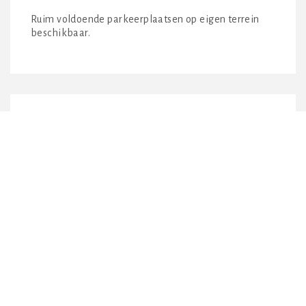
Ruim voldoende parkeerplaatsen op eigen terrein
beschikbaar.
BEREIKBAARHEID
Het geheel is per eigen vervoer goed bereikbaar via
de Rijksweg A44 die op enkele minuten afstand
gelegen is.
OPLEVERINGSNIVEAU
Kantoorruimte is voorzien van diverse voorzieningen