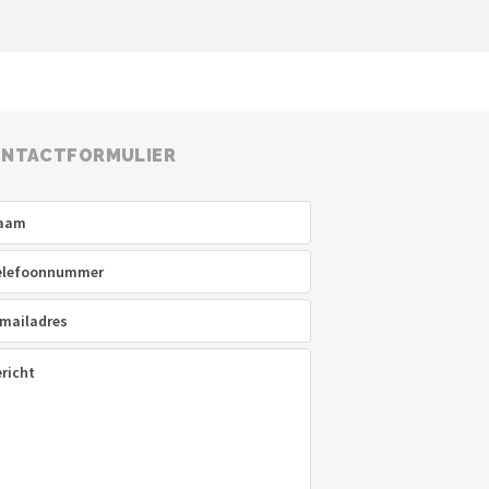
NTACTFORMULIER
am
(Vereist)
efoon
(Vereist)
ladres
(Vereist)
icht
(Vereist)