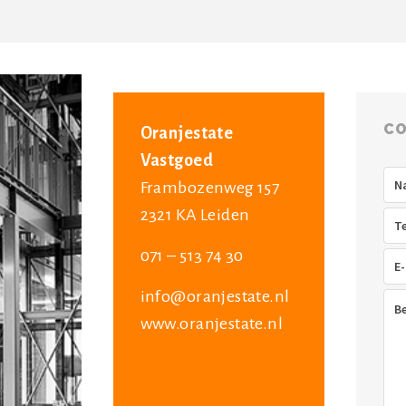
CO
Oranjestate
Vastgoed
Na
Frambozenweg 157
2321 KA Leiden
Tel
071 – 513 74 30
E-
mai
info@oranjestate.nl
Ber
www.oranjestate.nl