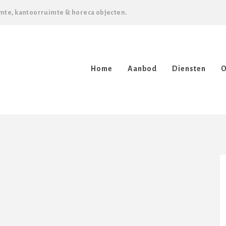
mte, kantoorruimte & horeca objecten.
Home
Aanbod
Diensten
O