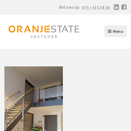
Bel ons op
071 - 513 74 30
Menu