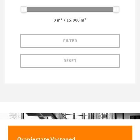
0
m² /
15.000
m²
Oranjestate Vastgoed