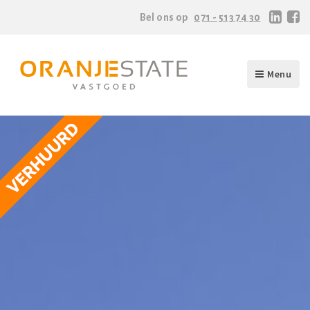
Bel ons op
071 - 513 74 30
Menu