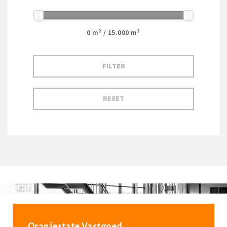
0
m² /
15.000
m²
Oranjestate Vastgoed