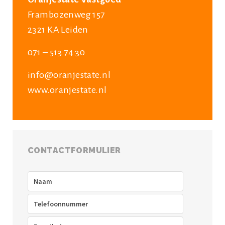
Frambozenweg 157
2321 KA Leiden
071 – 513 74 30
info@oranjestate.nl
www.oranjestate.nl
CONTACTFORMULIER
Naam
(Vereist)
Telefoon
(Vereist)
E-