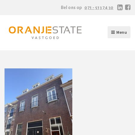
Bel ons op
071 - 513 74 30
Menu