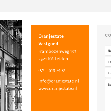
CO
Oranjestate
Vastgoed
Na
Frambozenweg 157
2321 KA Leiden
Tel
071 – 513 74 30
E-
mai
info@oranjestate.nl
Ber
www.oranjestate.nl