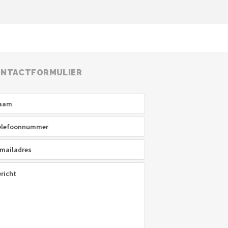
NTACTFORMULIER
am
(Vereist)
efoon
(Vereist)
ladres
(Vereist)
icht
(Vereist)