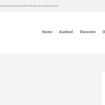
mte, kantoorruimte & horeca objecten.
Home
Aanbod
Diensten
O