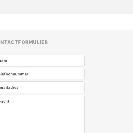
NTACTFORMULIER
am
(Vereist)
efoon
(Vereist)
ladres
(Vereist)
icht
(Vereist)