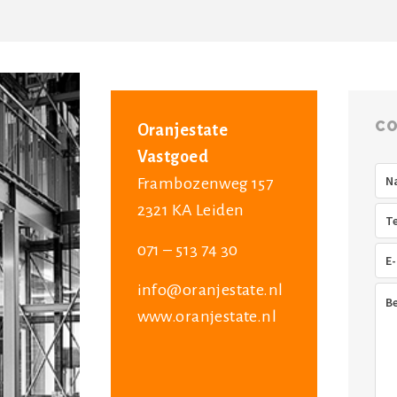
CO
Oranjestate
Vastgoed
Na
Frambozenweg 157
2321 KA Leiden
Tel
071 – 513 74 30
E-
mai
info@oranjestate.nl
Ber
www.oranjestate.nl