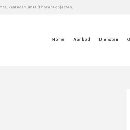
mte, kantoorruimte & horeca objecten.
Home
Aanbod
Diensten
O