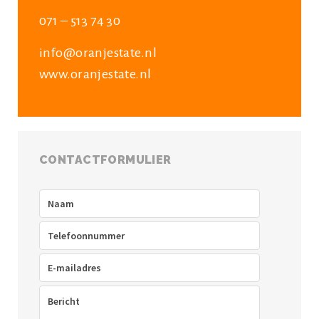
071 – 513 74 30
info@oranjestate.nl
www.oranjestate.nl
CONTACTFORMULIER
Naam
(Vereist)
Telefoon
(Vereist)
E-
mailadres
(Vereist)
Bericht
(Vereist)