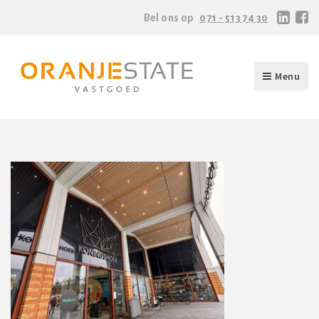
Bel ons op
071 - 513 74 30
Menu