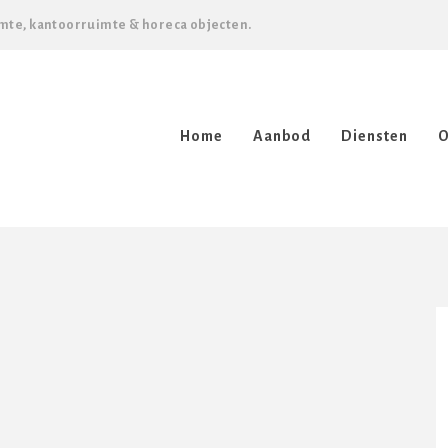
mte, kantoorruimte & horeca objecten.
Home
Aanbod
Diensten
O