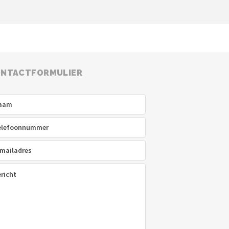
NTACTFORMULIER
am
(Vereist)
efoon
(Vereist)
ladres
(Vereist)
icht
(Vereist)