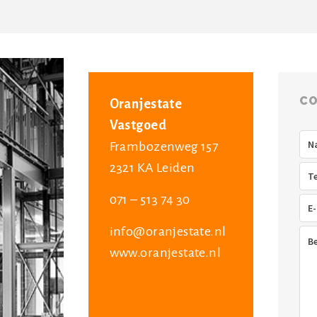
CO
Oranjestate
Vastgoed
Na
Frambozenweg 157
2321 KA Leiden
Tel
071 – 513 74 30
E-
mai
info@oranjestate.nl
Ber
www.oranjestate.nl