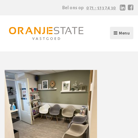
Bel ons op
071 - 513 74 30
Menu