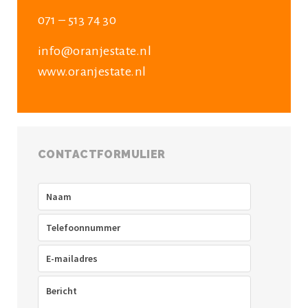
071 – 513 74 30
info@oranjestate.nl
www.oranjestate.nl
CONTACTFORMULIER
Naam
(Vereist)
Telefoon
(Vereist)
E-
mailadres
(Vereist)
Bericht
(Vereist)