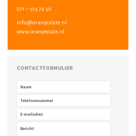
071 – 513 74 30
info@oranjestate.nl
www.oranjestate.nl
CONTACTFORMULIER
Naam
(Vereist)
Telefoon
(Vereist)
E-
mailadres
(Vereist)
Bericht
(Vereist)