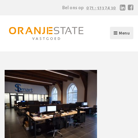
Bel ons op
071 - 513 74 30
Menu