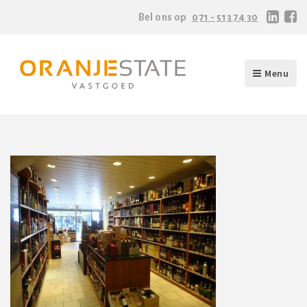
Bel ons op
071 - 513 74 30
Menu