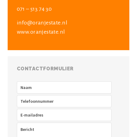
071 – 513 74 30
info@oranjestate.nl
www.oranjestate.nl
CONTACTFORMULIER
Naam
(Vereist)
Telefoon
(Vereist)
E-
mailadres
(Vereist)
Bericht
(Vereist)