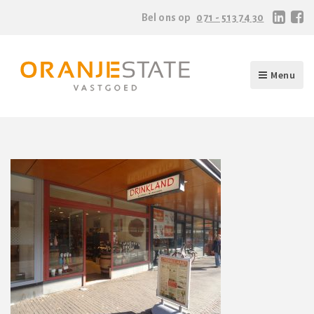
Bel ons op
071 - 513 74 30
Menu