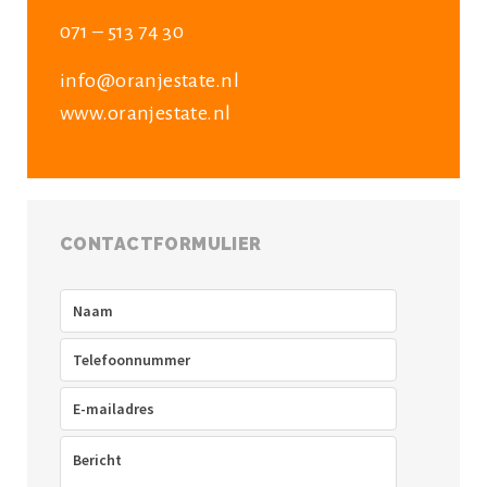
071 – 513 74 30
info@oranjestate.nl
www.oranjestate.nl
CONTACTFORMULIER
Naam
(Vereist)
Telefoon
(Vereist)
E-
mailadres
(Vereist)
Bericht
(Vereist)