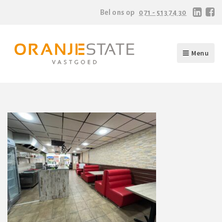
Bel ons op
071 - 513 74 30
Menu