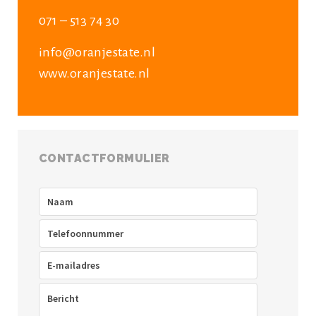
071 – 513 74 30
info@oranjestate.nl
www.oranjestate.nl
CONTACTFORMULIER
Naam
(Vereist)
Telefoon
(Vereist)
E-
mailadres
(Vereist)
Bericht
(Vereist)