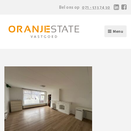
Bel ons op
071 - 513 74 30
Menu