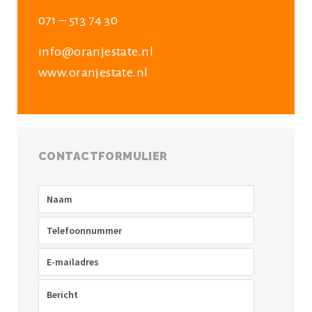
071 – 513 74 30
info@oranjestate.nl
www.oranjestate.nl
CONTACTFORMULIER
Naam
(Vereist)
Telefoon
(Vereist)
E-
mailadres
(Vereist)
Bericht
(Vereist)