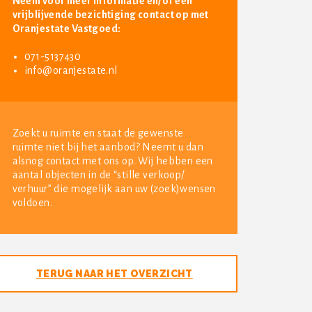
Neem voor meer informatie en/of een
vrijblijvende bezichtiging contact op met
Oranjestate Vastgoed:
071-5137430
info@oranjestate.nl
Zoekt u ruimte en staat de gewenste
ruimte niet bij het aanbod? Neemt u dan
alsnog contact met ons op. Wij hebben een
aantal objecten in de “stille verkoop/
verhuur” die mogelijk aan uw (zoek)wensen
voldoen.
TERUG NAAR HET OVERZICHT