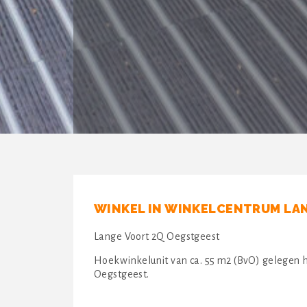
WINKEL IN WINKELCENTRUM LA
Lange Voort 2Q Oegstgeest
Hoekwinkelunit van ca. 55 m2 (BvO) gelegen h
Oegstgeest.