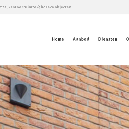
mte, kantoorruimte & horeca objecten.
Home
Aanbod
Diensten
O