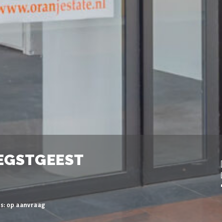
EGSTGEEST
js: op aanvraag