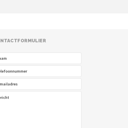
NTACTFORMULIER
am
(Vereist)
efoon
(Vereist)
ladres
(Vereist)
icht
(Vereist)