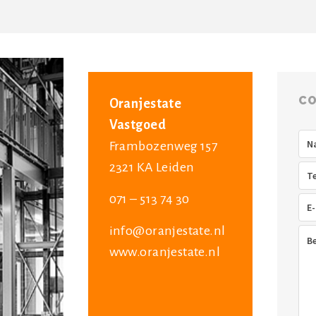
CO
Oranjestate
Vastgoed
Na
Frambozenweg 157
2321 KA Leiden
Tel
071 – 513 74 30
E-
mai
info@oranjestate.nl
Ber
www.oranjestate.nl