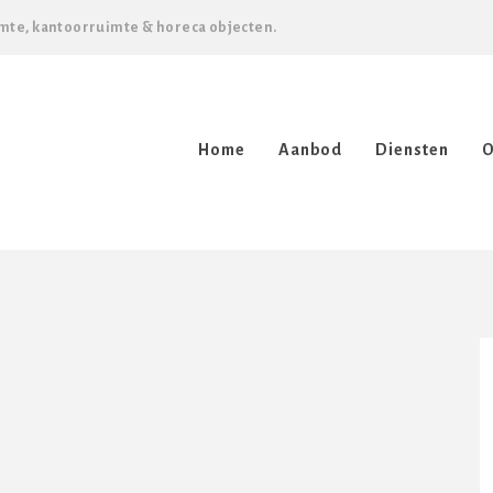
mte, kantoorruimte & horeca objecten.
Home
Aanbod
Diensten
O