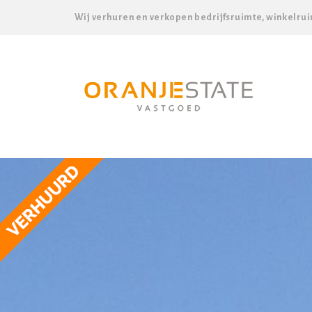
Wij verhuren en verkopen bedrijfsruimte, winkelrui