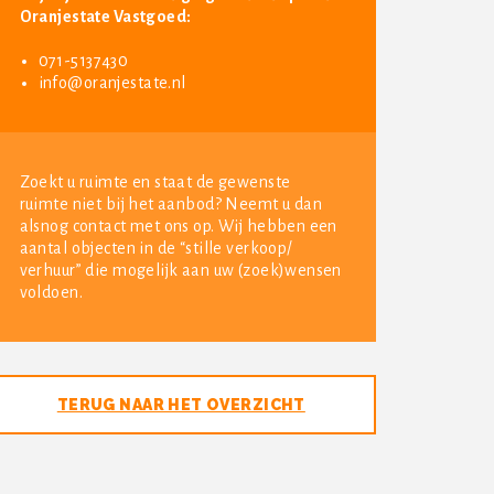
Oranjestate Vastgoed:
071-5137430
info@oranjestate.nl
Zoekt u ruimte en staat de gewenste
ruimte niet bij het aanbod? Neemt u dan
alsnog contact met ons op. Wij hebben een
aantal objecten in de “stille verkoop/
verhuur” die mogelijk aan uw (zoek)wensen
voldoen.
TERUG NAAR HET OVERZICHT