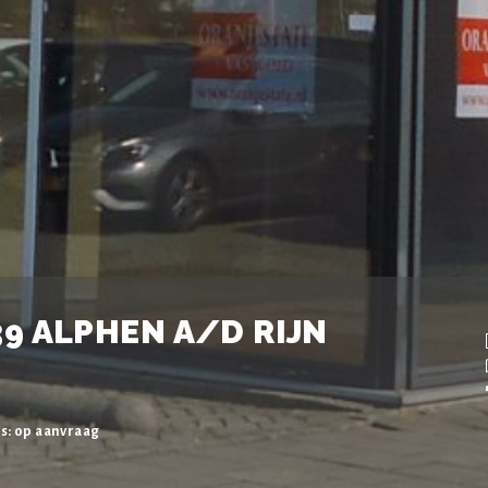
9 ALPHEN A/D RIJN
js: op aanvraag