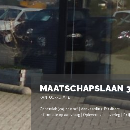
MAATSCHAPSLAAN 3
KANTOORRUIMTE
2
Oppervlak (ca): 160 m
| Aanvaarding: Per direct
Informatie op aanvraag | Oplevering: In overleg |
Pri