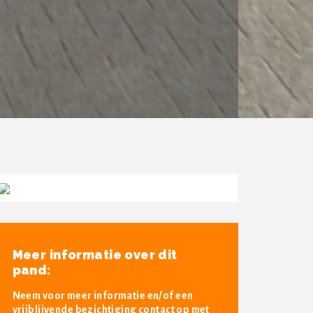
Meer informatie over dit
pand:
Neem voor meer informatie en/of een
vrijblijvende bezichtiging contact op met