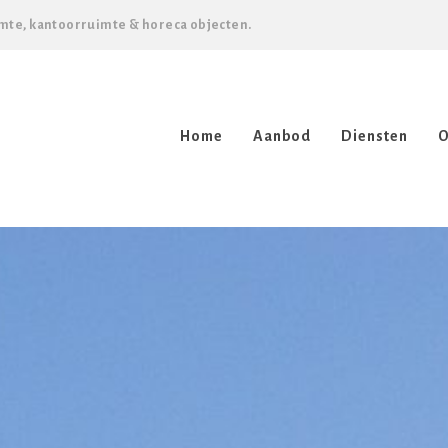
mte, kantoorruimte & horeca objecten.
Home
Aanbod
Diensten
O