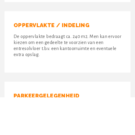
OPPERVLAKTE / INDELING
De oppervlakte bedraagt ca. 240 m2. Men kan ervoor
kiezen om een gedeelte te voorzien van een
entresolvloer t.b.v. een kantoorruimte en eventuele
extra opslag.
PARKEERGELEGENHEID
Bij deze unit behoren 2 x 2 eigen parkeerplaatsen.