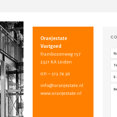
CO
Oranjestate
Vastgoed
Na
Frambozenweg 157
2321 KA Leiden
Tel
071 – 513 74 30
E-
mai
info@oranjestate.nl
Ber
www.oranjestate.nl