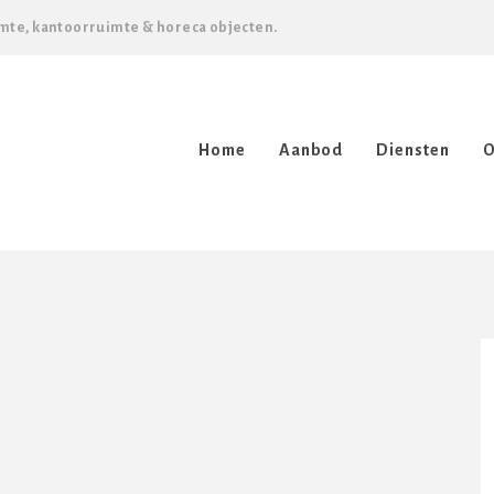
mte, kantoorruimte & horeca objecten.
Home
Aanbod
Diensten
O