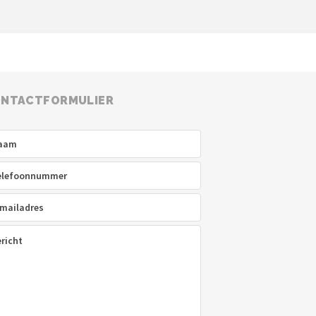
NTACTFORMULIER
am
(Vereist)
efoon
(Vereist)
ladres
(Vereist)
icht
(Vereist)