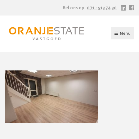
Bel ons op
071 - 513 74 30
Menu