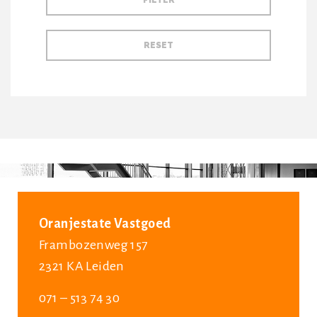
Oranjestate Vastgoed
Frambozenweg 157
2321 KA Leiden
071 – 513 74 30