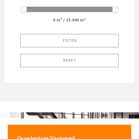
0
m² /
15.000
m²
Oranjestate Vastgoed