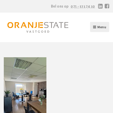
Bel ons op
071 - 513 74 30
Menu