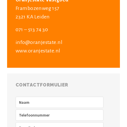
Frambozenweg 157
2321 KA Leiden
071 – 513 74 30
info@oranjestate.nl
www.oranjestate.nl
CONTACTFORMULIER
Naam
(Vereist)
Telefoon
(Vereist)
E-