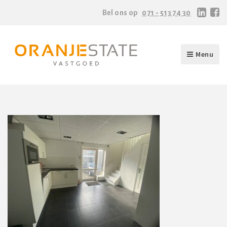
Bel ons op
071 - 513 74 30
Menu