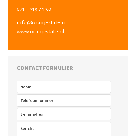
071 – 513 74 30
info@oranjestate.nl
www.oranjestate.nl
CONTACTFORMULIER
Naam
(Vereist)
Telefoon
(Vereist)
E-
mailadres
(Vereist)
Bericht
(Vereist)