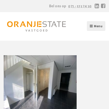
Bel ons op
071 - 513 74 30
Menu