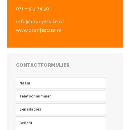
071 – 513 74 30
info@oranjestate.nl
www.oranjestate.nl
CONTACTFORMULIER
Naam
(Vereist)
Telefoon
(Vereist)
E-
mailadres
(Vereist)
Bericht
(Vereist)