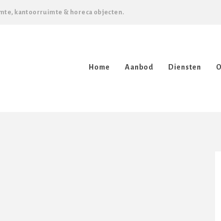
mte, kantoorruimte & horeca objecten.
Home
Aanbod
Diensten
O