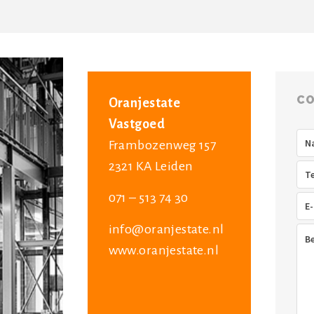
CO
Oranjestate
Vastgoed
Na
Frambozenweg 157
2321 KA Leiden
Tel
071 – 513 74 30
E-
mai
info@oranjestate.nl
Ber
www.oranjestate.nl