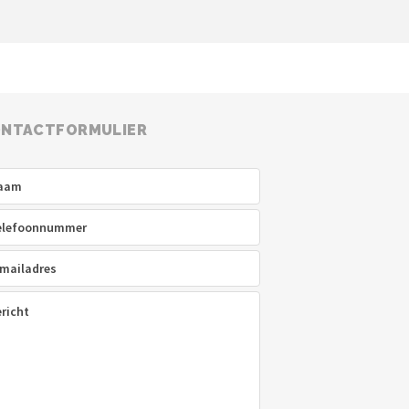
NTACTFORMULIER
am
(Vereist)
efoon
(Vereist)
ladres
(Vereist)
icht
(Vereist)