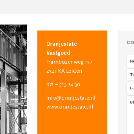
CO
Oranjestate
Vastgoed
Na
Frambozenweg 157
2321 KA Leiden
Tel
071 – 513 74 30
E-
mai
info@oranjestate.nl
Ber
www.oranjestate.nl