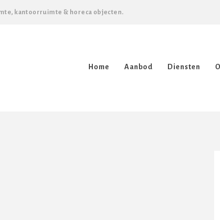
mte, kantoorruimte & horeca objecten.
Home
Aanbod
Diensten
O