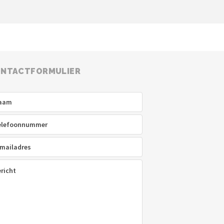
NTACTFORMULIER
am
(Vereist)
efoon
(Vereist)
ladres
(Vereist)
icht
(Vereist)