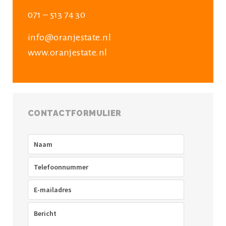
071 – 513 74 30
info@oranjestate.nl
www.oranjestate.nl
CONTACTFORMULIER
Naam
(Vereist)
Telefoon
(Vereist)
E-
mailadres
(Vereist)
Bericht
(Vereist)