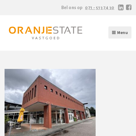
Bel ons op
071 - 513 74 30
Menu