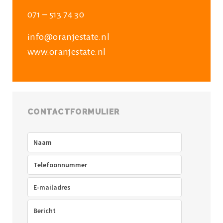
071 – 513 74 30
info@oranjestate.nl
www.oranjestate.nl
CONTACTFORMULIER
Naam
(Vereist)
Telefoon
(Vereist)
E-
mailadres
(Vereist)
Bericht
(Vereist)