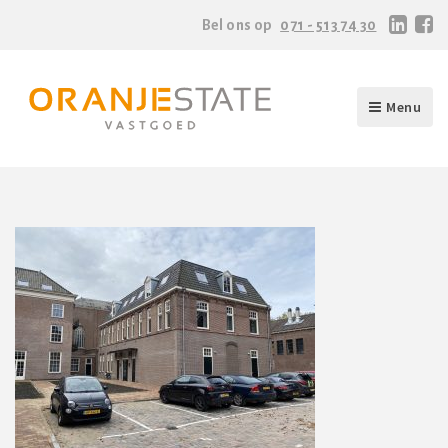
Bel ons op
071 - 513 74 30
Menu