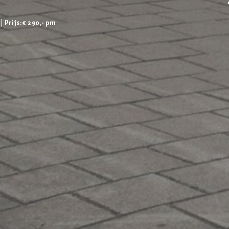
 |
Prijs: € 290,- pm