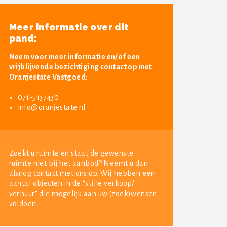
Meer informatie over dit
pand:
Neem voor meer informatie en/of een
vrijblijvende bezichtiging contact op met
Oranjestate Vastgoed:
071-5137430
info@oranjestate.nl
Zoekt u ruimte en staat de gewenste
ruimte niet bij het aanbod? Neemt u dan
alsnog contact met ons op. Wij hebben een
aantal objecten in de “stille verkoop/
verhuur” die mogelijk aan uw (zoek)wensen
voldoen.