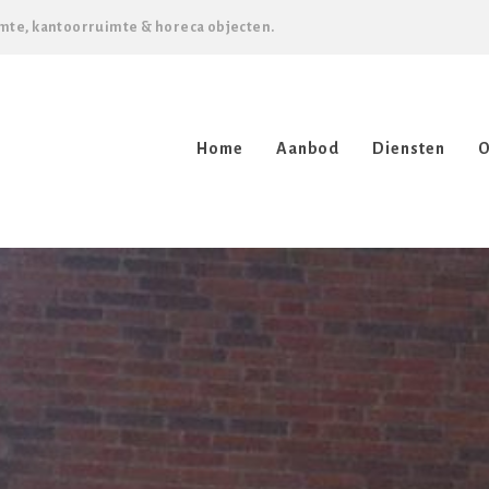
mte, kantoorruimte & horeca objecten.
Home
Aanbod
Diensten
O