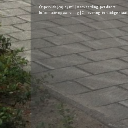
2
Oppervlak (ca): 13 m
| Aanvaarding: per direct
Informatie op aanvraag | Oplevering: in huidige staat