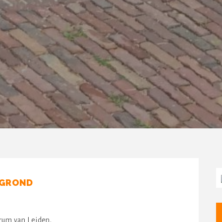
 GROND
trum van Leiden.