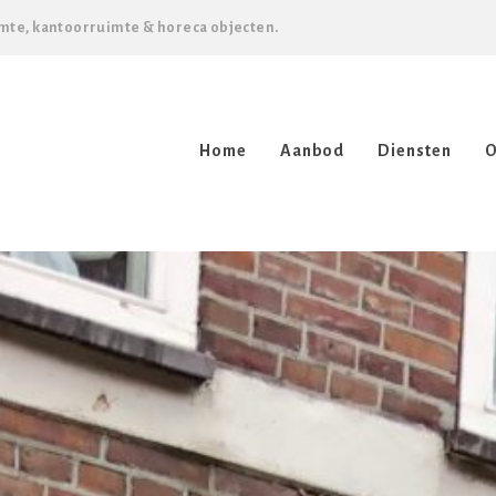
mte, kantoorruimte & horeca objecten.
Home
Aanbod
Diensten
O