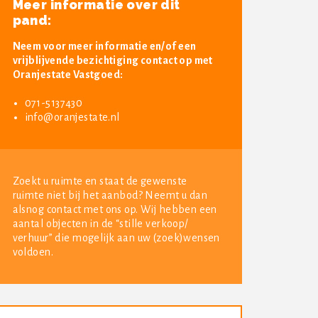
Meer informatie over dit
pand:
Neem voor meer informatie en/of een
vrijblijvende bezichtiging contact op met
Oranjestate Vastgoed:
071-5137430
info@oranjestate.nl
Zoekt u ruimte en staat de gewenste
ruimte niet bij het aanbod? Neemt u dan
alsnog contact met ons op. Wij hebben een
aantal objecten in de “stille verkoop/
verhuur” die mogelijk aan uw (zoek)wensen
voldoen.