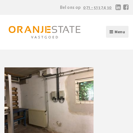
Bel ons op
071 - 513 74 30
Menu