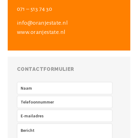
071 – 513 74 30
info@oranjestate.nl
www.oranjestate.nl
CONTACTFORMULIER
Naam
(Vereist)
Telefoon
(Vereist)
E-
mailadres
(Vereist)
Bericht
(Vereist)