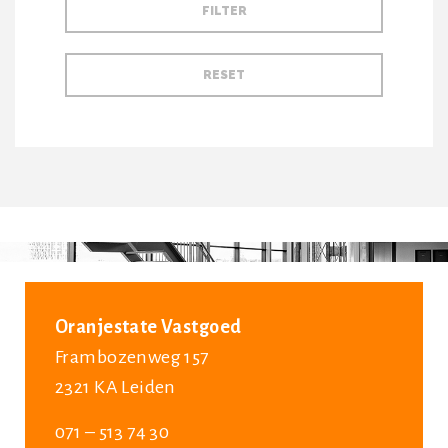
Oranjestate Vastgoed
Frambozenweg 157
2321 KA Leiden
071 – 513 74 30