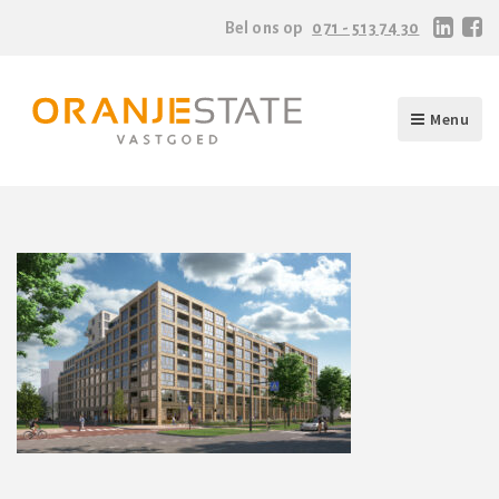
Bel ons op
071 - 513 74 30
Menu