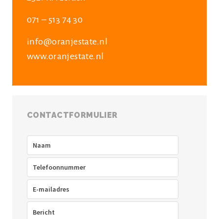
071 – 513 74 30
info@oranjestate.nl
www.oranjestate.nl
CONTACTFORMULIER
Naam
(Vereist)
Telefoon
(Vereist)
E-
mailadres
(Vereist)
Bericht
(Vereist)