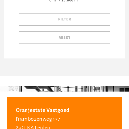
0
m² /
15.000
m²
Oranjestate Vastgoed
Frambozenweg 157
2321 KA Leiden