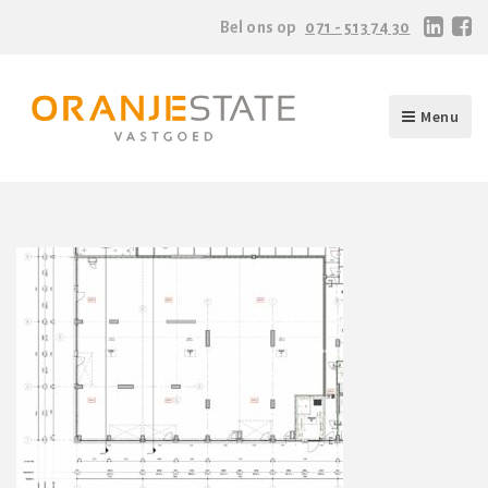
Bel ons op
071 - 513 74 30
Menu