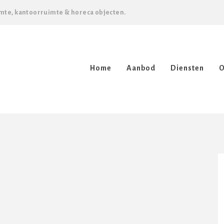
mte, kantoorruimte & horeca objecten.
Home
Aanbod
Diensten
O