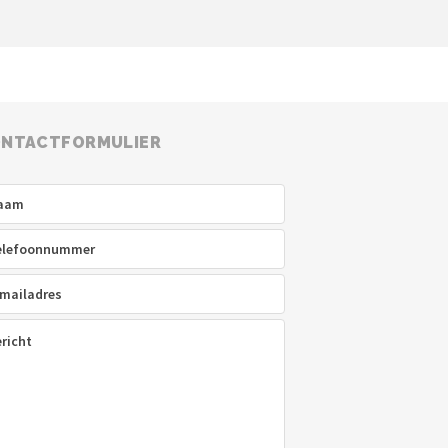
NTACTFORMULIER
am
(Vereist)
efoon
(Vereist)
ladres
(Vereist)
icht
(Vereist)