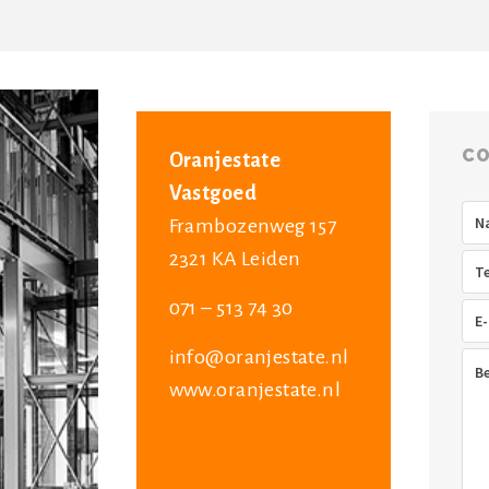
CO
Oranjestate
Vastgoed
Na
Frambozenweg 157
2321 KA Leiden
Tel
071 – 513 74 30
E-
mai
info@oranjestate.nl
Ber
www.oranjestate.nl