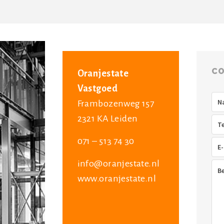
CO
Oranjestate
Vastgoed
Na
Frambozenweg 157
2321 KA Leiden
Tel
071 – 513 74 30
E-
mai
info@oranjestate.nl
Ber
www.oranjestate.nl