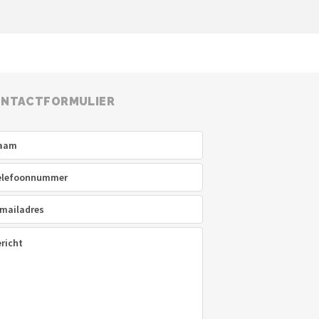
NTACTFORMULIER
am
(Vereist)
efoon
(Vereist)
ladres
(Vereist)
icht
(Vereist)