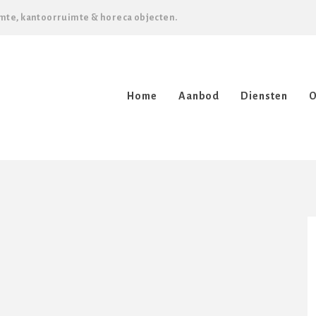
mte, kantoorruimte & horeca objecten.
Home
Aanbod
Diensten
O