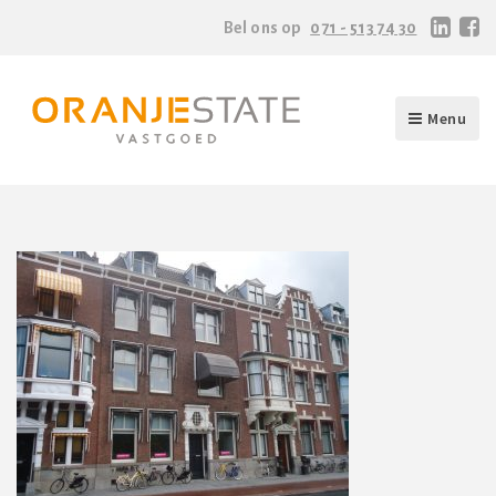
Bel ons op
071 - 513 74 30
Menu