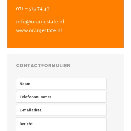
071 – 513 74 30
info@oranjestate.nl
www.oranjestate.nl
CONTACTFORMULIER
Naam
(Vereist)
Telefoon
(Vereist)
E-
mailadres
(Vereist)
Bericht
(Vereist)