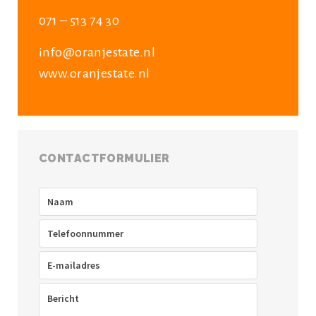
071 – 513 74 30
info@oranjestate.nl
www.oranjestate.nl
CONTACTFORMULIER
Naam
(Vereist)
Telefoon
(Vereist)
E-
mailadres
(Vereist)
Bericht
(Vereist)