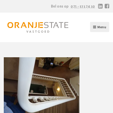
Bel ons op
071 - 513 74 30
Menu