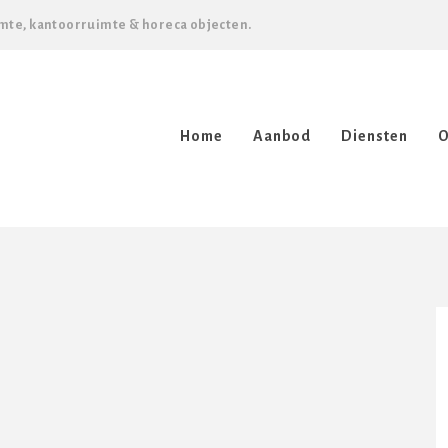
mte, kantoorruimte & horeca objecten.
Home
Aanbod
Diensten
O