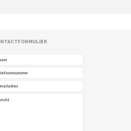
NTACTFORMULIER
am
(Vereist)
efoon
(Vereist)
ladres
(Vereist)
icht
(Vereist)