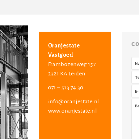
CO
Oranjestate
Vastgoed
Na
Frambozenweg 157
2321 KA Leiden
Tel
071 – 513 74 30
E-
mai
info@oranjestate.nl
Ber
www.oranjestate.nl